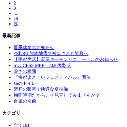
2
3
...
19
次
最新記事
夏季休業のお知らせ
令和8年熊本地震で被災された皆様へ
【宇都宮店】展示キッチンリニューアルのお知らせ
SUCCESS MEET 2026表彰式
暑さの種類
『雷都よさこいフェスティバル』開催！
猫のトイレ
網戸の張替で快適な夏準備
梅雨時期だからこそ見直してみませんか？
台風の名前
カテゴリ
全て
181