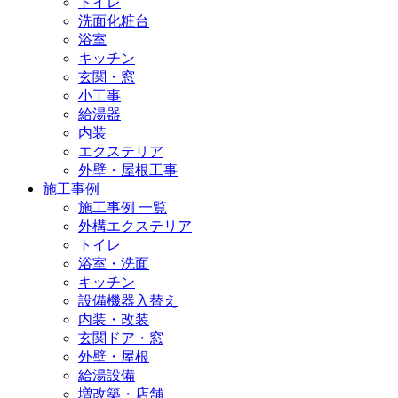
トイレ
洗面化粧台
浴室
キッチン
玄関・窓
小工事
給湯器
内装
エクステリア
外壁・屋根工事
施工事例
施工事例 一覧
外構エクステリア
トイレ
浴室・洗面
キッチン
設備機器入替え
内装・改装
玄関ドア・窓
外壁・屋根
給湯設備
増改築・店舗