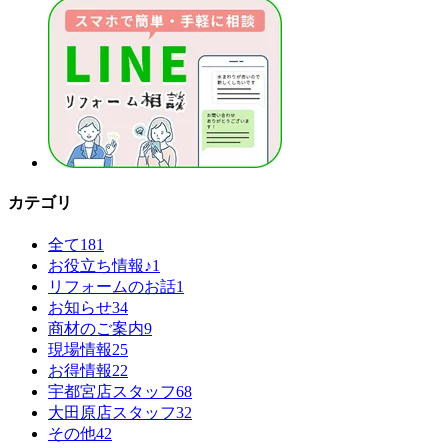
カテゴリ
全て
181
お役立ち情報♪
1
リフォームのお話
1
お知らせ
34
商材のご案内
9
現場情報
25
お得情報
22
宇都宮店スタッフ
68
大田原店スタッフ
32
その他
42