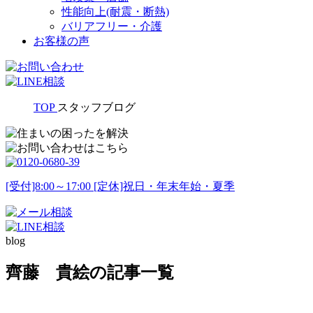
性能向上(耐震・断熱)
バリアフリー・介護
お客様の声
TOP
スタッフブログ
[受付]8:00～17:00 [定休]祝日・年末年始・夏季
blog
齊藤 貴絵の記事一覧