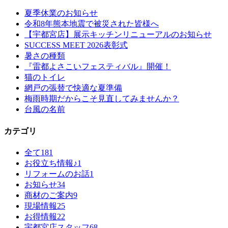
夏季休業のお知らせ
令和8年熊本地震で被災された皆様へ
【宇都宮店】展示キッチンリニューアルのお知らせ
SUCCESS MEET 2026表彰式
暑さの種類
『雷都よさこいフェスティバル』開催！
猫のトイレ
網戸の張替で快適な夏準備
梅雨時期だからこそ見直してみませんか？
台風の名前
カテゴリ
全て
181
お役立ち情報♪
1
リフォームのお話
1
お知らせ
34
商材のご案内
9
現場情報
25
お得情報
22
宇都宮店スタッフ
68