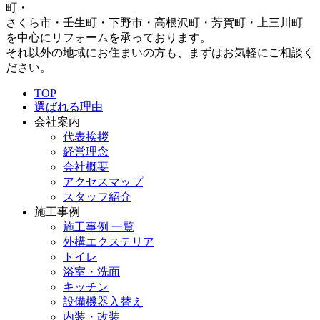
町・
さくら市・壬生町・下野市・高根沢町・芳賀町・上三川町
を中心にリフォームを承っております。
それ以外の地域にお住まいの方も、まずはお気軽にご相談く
ださい。
TOP
選ばれる理由
会社案内
代表挨拶
経営理念
会社概要
アクセスマップ
スタッフ紹介
施工事例
施工事例 一覧
外構エクステリア
トイレ
浴室・洗面
キッチン
設備機器入替え
内装・改装