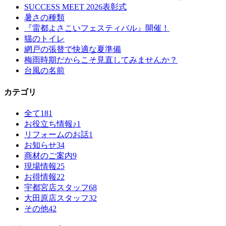
SUCCESS MEET 2026表彰式
暑さの種類
『雷都よさこいフェスティバル』開催！
猫のトイレ
網戸の張替で快適な夏準備
梅雨時期だからこそ見直してみませんか？
台風の名前
カテゴリ
全て
181
お役立ち情報♪
1
リフォームのお話
1
お知らせ
34
商材のご案内
9
現場情報
25
お得情報
22
宇都宮店スタッフ
68
大田原店スタッフ
32
その他
42