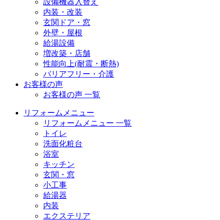
設備機器入替え
内装・改装
玄関ドア・窓
外壁・屋根
給湯設備
増改築・店舗
性能向上(耐震・断熱)
バリアフリー・介護
お客様の声
お客様の声 一覧
リフォームメニュー
リフォームメニュー 一覧
トイレ
洗面化粧台
浴室
キッチン
玄関・窓
小工事
給湯器
内装
エクステリア