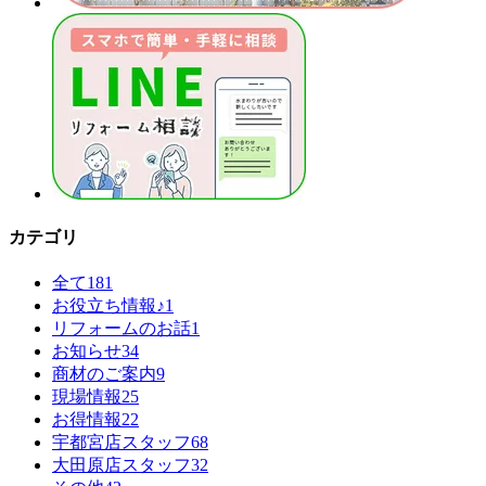
カテゴリ
全て
181
お役立ち情報♪
1
リフォームのお話
1
お知らせ
34
商材のご案内
9
現場情報
25
お得情報
22
宇都宮店スタッフ
68
大田原店スタッフ
32