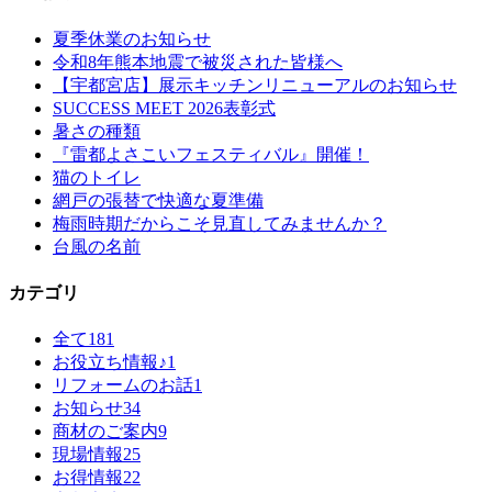
夏季休業のお知らせ
令和8年熊本地震で被災された皆様へ
【宇都宮店】展示キッチンリニューアルのお知らせ
SUCCESS MEET 2026表彰式
暑さの種類
『雷都よさこいフェスティバル』開催！
猫のトイレ
網戸の張替で快適な夏準備
梅雨時期だからこそ見直してみませんか？
台風の名前
カテゴリ
全て
181
お役立ち情報♪
1
リフォームのお話
1
お知らせ
34
商材のご案内
9
現場情報
25
お得情報
22