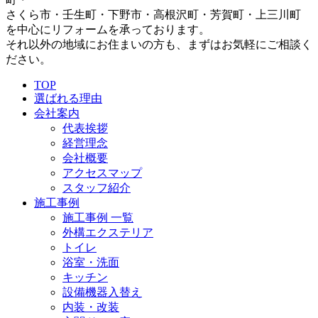
さくら市・壬生町・下野市・高根沢町・芳賀町・上三川町
を中心にリフォームを承っております。
それ以外の地域にお住まいの方も、まずはお気軽にご相談く
ださい。
TOP
選ばれる理由
会社案内
代表挨拶
経営理念
会社概要
アクセスマップ
スタッフ紹介
施工事例
施工事例 一覧
外構エクステリア
トイレ
浴室・洗面
キッチン
設備機器入替え
内装・改装