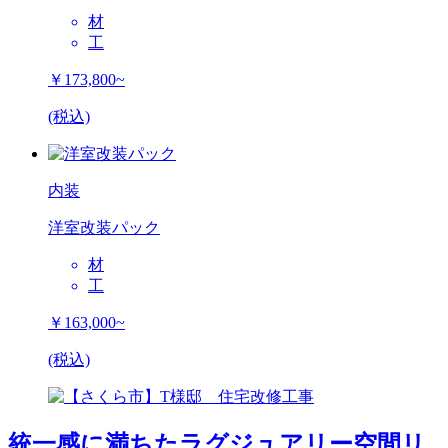
材
工
￥173,800~
(税込)
内装
洋室改装パック
材
工
￥163,000~
(税込)
統一感に満ちたラグジュアリー空間リ