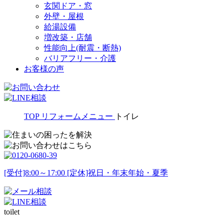
玄関ドア・窓
外壁・屋根
給湯設備
増改築・店舗
性能向上(耐震・断熱)
バリアフリー・介護
お客様の声
TOP
リフォームメニュー
トイレ
[受付]8:00～17:00 [定休]祝日・年末年始・夏季
toilet