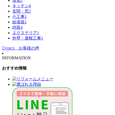
浴室
2
キッチン
4
玄関・窓
2
小工事
1
給湯器
1
内装
4
エクステリア
1
外壁・屋根工事
1
お客様の声
VOICE
INFORMATION
おすすめ情報