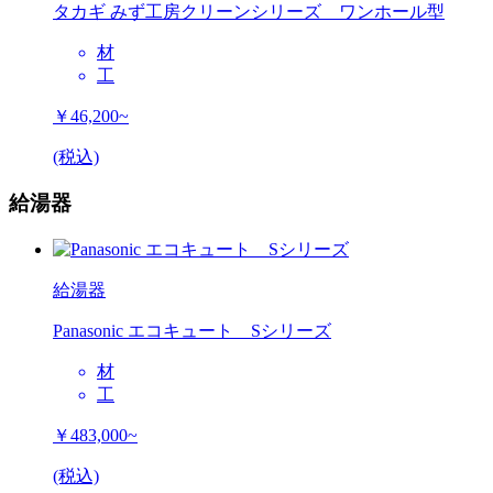
タカギ みず工房クリーンシリーズ ワンホール型
材
工
￥46,200~
(税込)
給湯器
給湯器
Panasonic エコキュート Sシリーズ
材
工
￥483,000~
(税込)