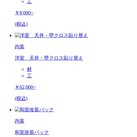
工
￥8,000~
(税込)
内装
洋室 天井・壁クロス貼り替え
材
工
￥62,000~
(税込)
内装
和室改装パック