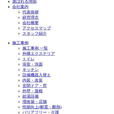
選ばれる理由
会社案内
代表挨拶
経営理念
会社概要
アクセスマップ
スタッフ紹介
施工事例
施工事例 一覧
外構エクステリア
トイレ
浴室・洗面
キッチン
設備機器入替え
内装・改装
玄関ドア・窓
外壁・屋根
給湯設備
増改築・店舗
性能向上(耐震・断熱)
バリアフリー・介護