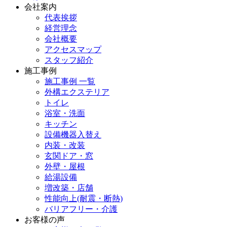
会社案内
代表挨拶
経営理念
会社概要
アクセスマップ
スタッフ紹介
施工事例
施工事例 一覧
外構エクステリア
トイレ
浴室・洗面
キッチン
設備機器入替え
内装・改装
玄関ドア・窓
外壁・屋根
給湯設備
増改築・店舗
性能向上(耐震・断熱)
バリアフリー・介護
お客様の声