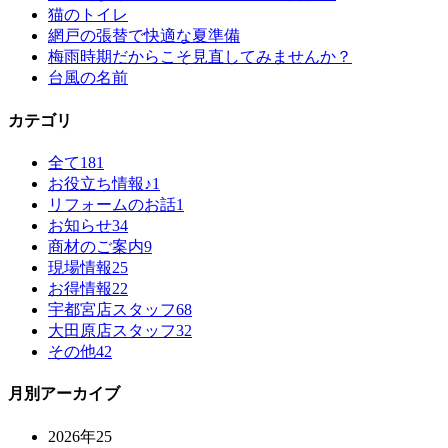
猫のトイレ
網戸の張替で快適な夏準備
梅雨時期だからこそ見直してみませんか？
台風の名前
カテゴリ
全て
181
お役立ち情報♪
1
リフォームのお話
1
お知らせ
34
商材のご案内
9
現場情報
25
お得情報
22
宇都宮店スタッフ
68
大田原店スタッフ
32
その他
42
月別アーカイブ
2026年
25