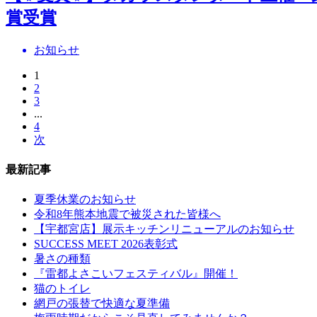
賞受賞
お知らせ
1
2
3
...
4
次
最新記事
夏季休業のお知らせ
令和8年熊本地震で被災された皆様へ
【宇都宮店】展示キッチンリニューアルのお知らせ
SUCCESS MEET 2026表彰式
暑さの種類
『雷都よさこいフェスティバル』開催！
猫のトイレ
網戸の張替で快適な夏準備