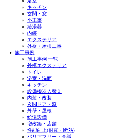
浴室
キッチン
玄関・窓
小工事
給湯器
内装
エクステリア
外壁・屋根工事
施工事例
施工事例 一覧
外構エクステリア
トイレ
浴室・洗面
キッチン
設備機器入替え
内装・改装
玄関ドア・窓
外壁・屋根
給湯設備
増改築・店舗
性能向上(耐震・断熱)
バリアフリー・介護