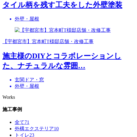
タイル柄を残す工夫をした外壁塗装
外壁・屋根
【宇都宮市】宮本町T様邸店舗・改修工事
施主様のDIYとコラボレーションし
た、ナチュラルな雰囲…
玄関ドア・窓
外壁・屋根
Works
施工事例
全て
71
外構エクステリア
10
トイレ
23