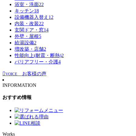
浴室・洗面
22
キッチン
18
設備機器入替え
12
内装・改装
22
玄関ドア・窓
14
外壁・屋根
5
給湯設備
2
増改築・店舗
2
性能向上(耐震・断熱)
2
バリアフリー・介護
4
お客様の声
VOICE
INFORMATION
おすすめ情報
Works