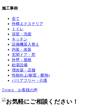
施工事例
全て
外構エクステリア
トイレ
浴室・洗面
キッチン
設備機器入替え
内装・改装
玄関ドア・窓
外壁・屋根
給湯設備
増改築・店舗
性能向上(耐震・断熱)
バリアフリー・介護
お客様の声
VOICE