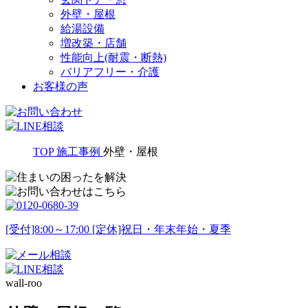
外壁・屋根
給湯設備
増改築・店舗
性能向上(耐震・断熱)
バリアフリー・介護
お客様の声
TOP
施工事例
外壁・屋根
[受付]8:00～17:00 [定休]祝日・年末年始・夏季
wall-roo