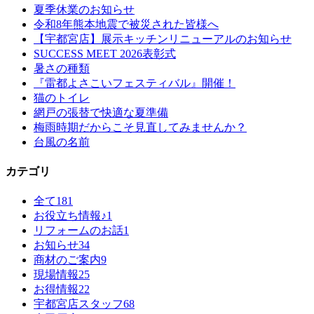
夏季休業のお知らせ
令和8年熊本地震で被災された皆様へ
【宇都宮店】展示キッチンリニューアルのお知らせ
SUCCESS MEET 2026表彰式
暑さの種類
『雷都よさこいフェスティバル』開催！
猫のトイレ
網戸の張替で快適な夏準備
梅雨時期だからこそ見直してみませんか？
台風の名前
カテゴリ
全て
181
お役立ち情報♪
1
リフォームのお話
1
お知らせ
34
商材のご案内
9
現場情報
25
お得情報
22
宇都宮店スタッフ
68