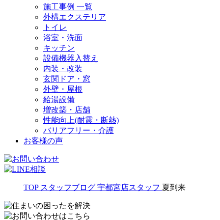
施工事例 一覧
外構エクステリア
トイレ
浴室・洗面
キッチン
設備機器入替え
内装・改装
玄関ドア・窓
外壁・屋根
給湯設備
増改築・店舗
性能向上(耐震・断熱)
バリアフリー・介護
お客様の声
TOP
スタッフブログ
宇都宮店スタッフ
夏到来