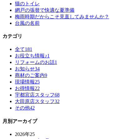
猫のトイレ
網戸の張替で快適な夏準備
梅雨時期だからこそ見直してみませんか？
台風の名前
カテゴリ
全て
181
お役立ち情報♪
1
リフォームのお話
1
お知らせ
34
商材のご案内
9
現場情報
25
お得情報
22
宇都宮店スタッフ
68
大田原店スタッフ
32
その他
42
月別アーカイブ
2026年
25