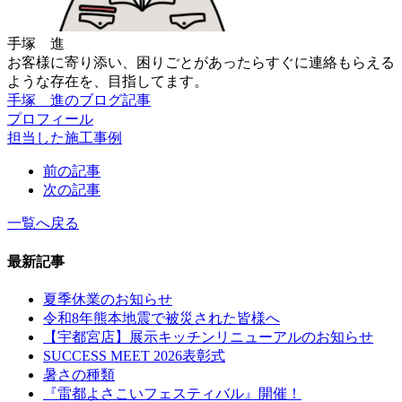
手塚 進
お客様に寄り添い、困りごとがあったらすぐに連絡もらえる
ような存在を、目指してます。
手塚 進のブログ記事
プロフィール
担当した施工事例
前の記事
次の記事
一覧へ戻る
最新記事
夏季休業のお知らせ
令和8年熊本地震で被災された皆様へ
【宇都宮店】展示キッチンリニューアルのお知らせ
SUCCESS MEET 2026表彰式
暑さの種類
『雷都よさこいフェスティバル』開催！