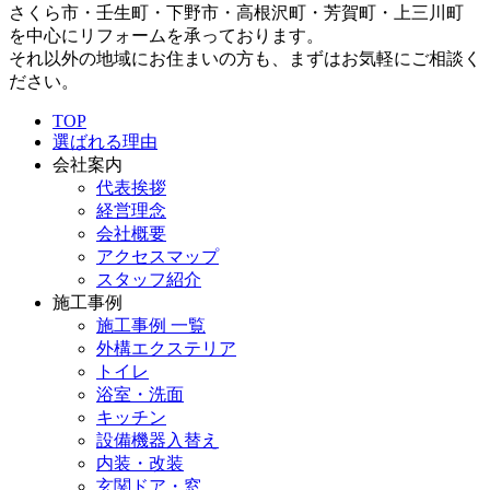
さくら市・壬生町・下野市・高根沢町・芳賀町・上三川町
を中心にリフォームを承っております。
それ以外の地域にお住まいの方も、まずはお気軽にご相談く
ださい。
TOP
選ばれる理由
会社案内
代表挨拶
経営理念
会社概要
アクセスマップ
スタッフ紹介
施工事例
施工事例 一覧
外構エクステリア
トイレ
浴室・洗面
キッチン
設備機器入替え
内装・改装
玄関ドア・窓