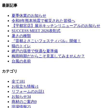
最新記事
夏季休業のお知らせ
令和8年熊本地震で被災された皆様へ
【宇都宮店】展示キッチンリニューアルのお知らせ
SUCCESS MEET 2026表彰式
暑さの種類
『雷都よさこいフェスティバル』開催！
猫のトイレ
網戸の張替で快適な夏準備
梅雨時期だからこそ見直してみませんか？
台風の名前
カテゴリ
全て
181
お役立ち情報♪
1
リフォームのお話
1
お知らせ
34
商材のご案内
9
現場情報
25