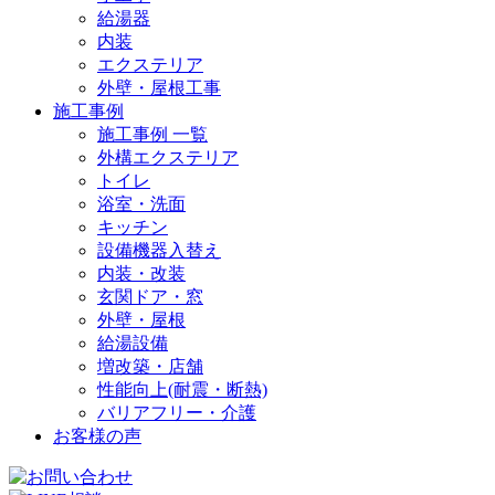
給湯器
内装
エクステリア
外壁・屋根工事
施工事例
施工事例 一覧
外構エクステリア
トイレ
浴室・洗面
キッチン
設備機器入替え
内装・改装
玄関ドア・窓
外壁・屋根
給湯設備
増改築・店舗
性能向上(耐震・断熱)
バリアフリー・介護
お客様の声